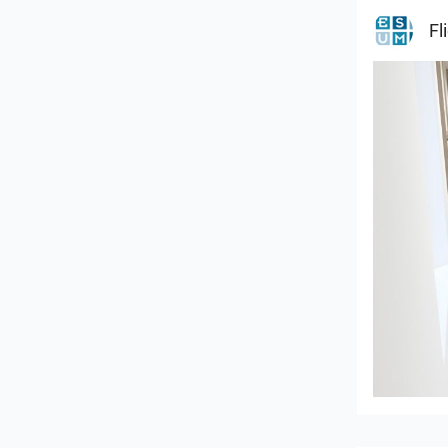
Fl
Bild_01