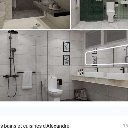
_BATHROOM
KHAI_BATHROOM
ASTERBATHROOM
s bains et cuisines d'Alexandre
15