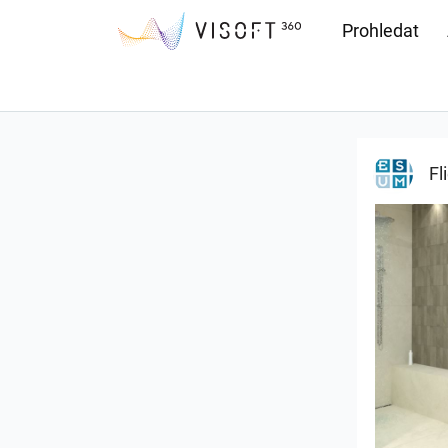
Prohledat
Soubory ke s
Fl
Bild_3