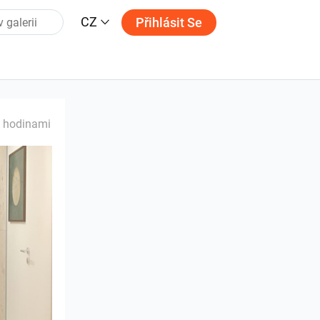
CZ
Přihlásit Se
 hodinami