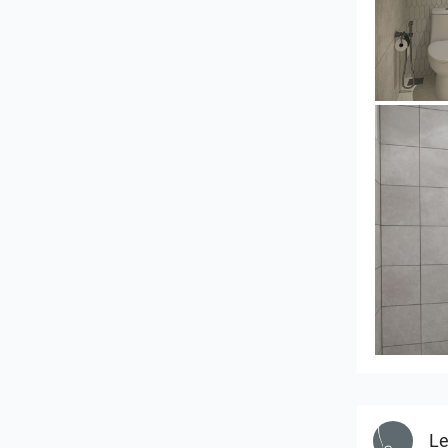
YUSMAN
KHAI_M
Le