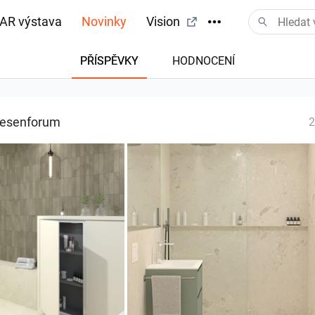
AR výstava
Novinky
Vision
PŘÍSPĚVKY
HODNOCENÍ
tažení
iesenforum
2
Bild__1