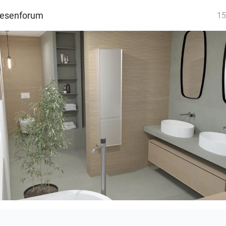
iesenforum
15