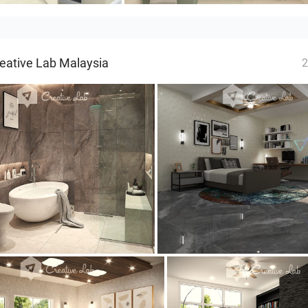
eative Lab Malaysia
2
_BATHROOM
YUSMAN_BEDROOM