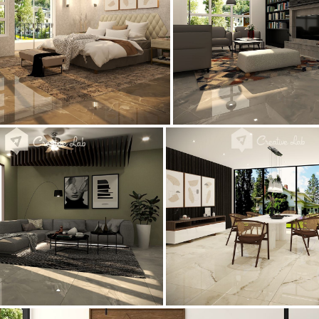
_BEDROOM
YUSMAN_LIVING
LIVING
YUSMAN_DINING