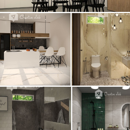
_KITCHEN
_KITCHEN
YUSMAN_BATHROOM