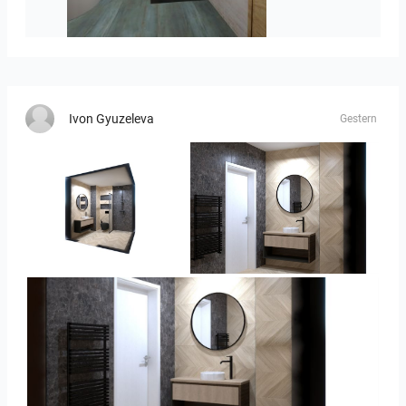
koupelna-01
Ivon Gyuzeleva
Gestern
Ivelin-09
Ivelin_7
Ivelin_7