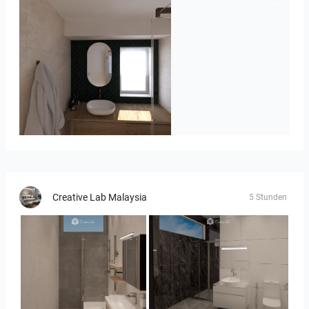
Badkamerhuis
Creative Lab Malaysia
5 Stunden
Collen_Bathroom
Collen_Bathroom