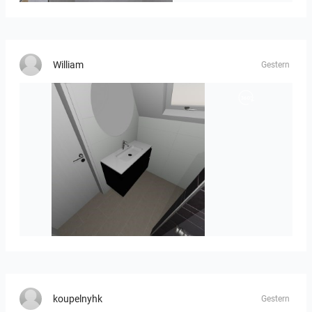
William
Gestern
Mesman_meubel-01
koupelnyhk
Gestern