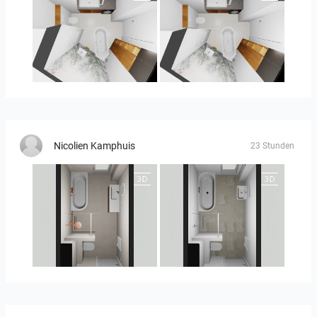
MOULIN
MOULIN 2
Nicolien Kamphuis
23 Stunden
25-5010 bnr. 90
25-5010 bnr 90