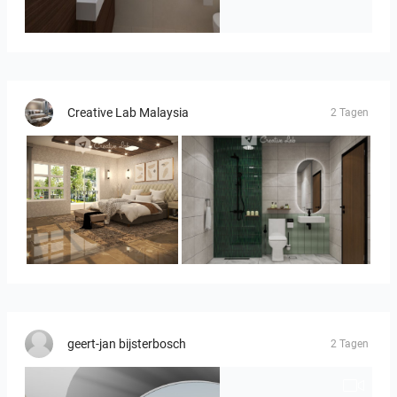
Badkamerhuis
Creative Lab Malaysia
2 Tagen
YUSMAN_BEDROOM
KHAI_BATHROOM
geert-jan bijsterbosch
2 Tagen