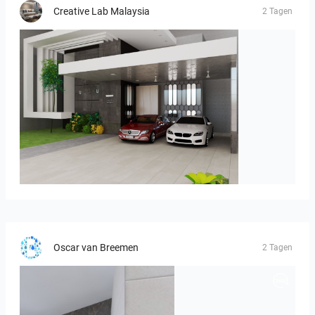
Creative Lab Malaysia
2 Tagen
ROHAIZAD_CARPORCH
Oscar van Breemen
2 Tagen