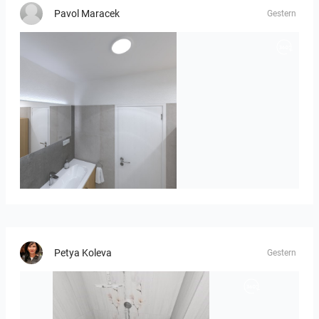
Pavol Maracek
Gestern
Róža-05
Petya Koleva
Gestern