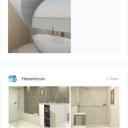
J._Stadtmuller-Koops_Staphorst_badkamer_TEGELS-3
Fliesenforum
2 Tagen
Bild_3
Bild__1