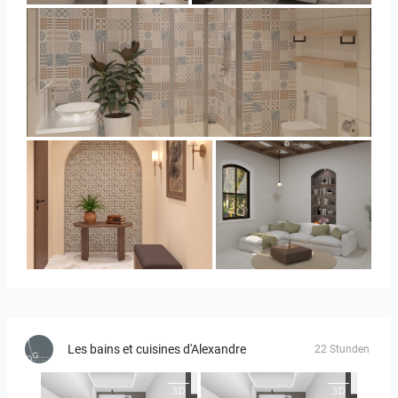
Collen_Bathroom
AISYA_HALLWAY
RAMIZAH_LIVING ROOM
Les bains et cuisines d'Alexandre
22 Stunden