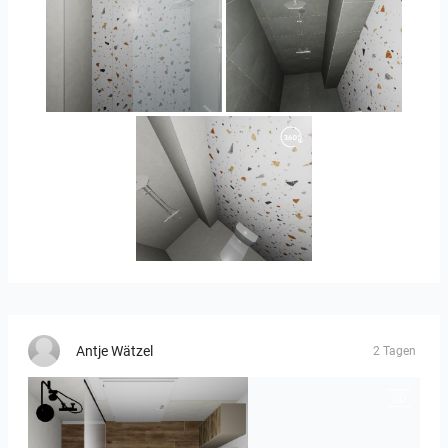
Orlando_kanect_4-01
Banya2_2-01
Banya2_1-01
Antje Wätzel
2 Tagen