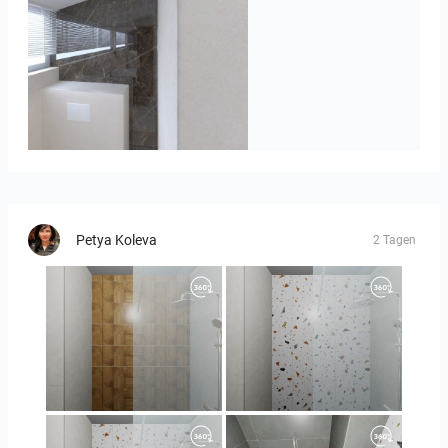
Badkamerhuis
Petya Koleva
2 Tagen
Orlando_kanect_1-01
Orlando_kanect_3-01