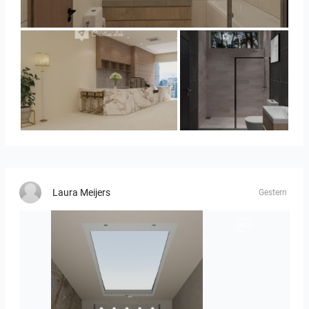
UMI_BATHROOM
SARAH SAE_RETAIL
Collen_Bathroom
Laura Meijers
Gestern