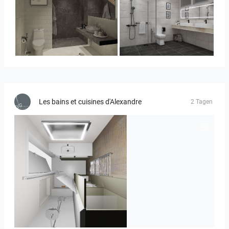
YUSMAN_BATHROOM
KHAI_MASTERBATHROOM
Les bains et cuisines d'Alexandre
2 Tagen
JEGOUX-PASSER 2