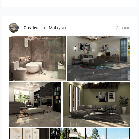
Creative Lab Malaysia
2 Tagen
YUSMAN_BATHROOM
YUSMAN_BEDROOM
YUSMAN_LIVING
YUSMAN_LIVING