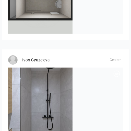
23-030409 bnr. 12
Ivon Gyuzeleva
Gestern
poli_07.08-01