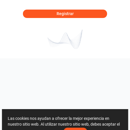
Registrar
Las cookies nos ayudan a ofrecer la mejor experiencia en
nuestro sitio web. Al utilizar nuestro sitio web, debes aceptar el