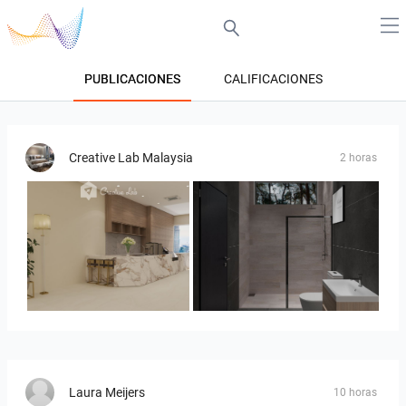
PUBLICACIONES
CALIFICACIONES
Creative Lab Malaysia
2 horas
SARAH SAE_RETAIL
Collen_Bathroom
Laura Meijers
10 horas