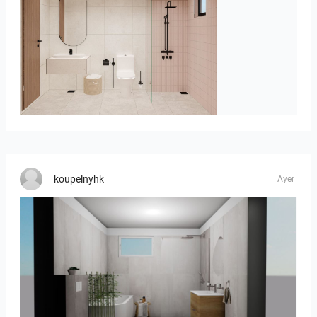
AISYA_BATHROOM
koupelnyhk
Ayer