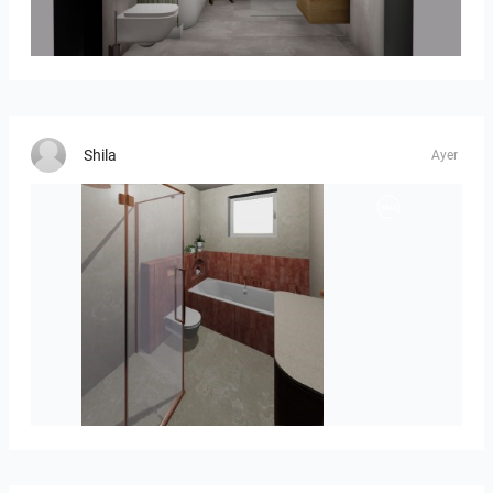
koupelna_I-05
Shila
Ayer
Jorik_en_Laure_10723-01