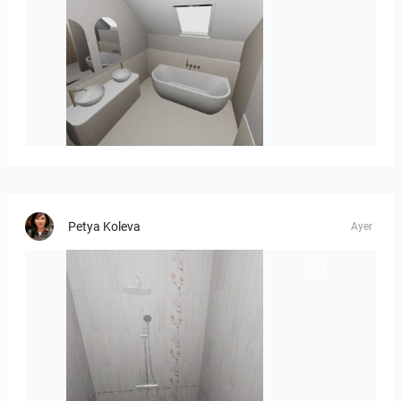
Hoekstra_-_John_badkamer-01
Petya Koleva
Ayer