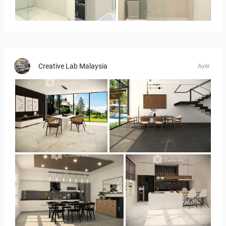
Bild_3
Bild__1
Creative Lab Malaysia
Ayer
YUSMAN_DINING
YUSMAN_DINING
YUSMAN_KITCHEN
YUSMAN_KITCHEN