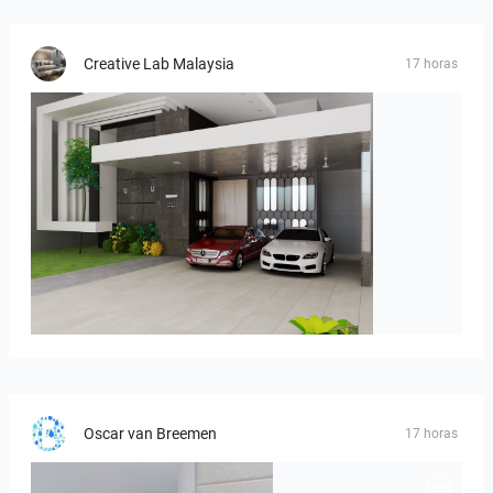
Creative Lab Malaysia
17 horas
ROHAIZAD_CARPORCH
Oscar van Breemen
17 horas