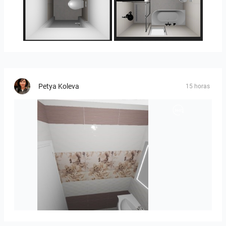
25-5014 bnr. 3.10
25-5014 bnr. 3.10
Petya Koleva
15 horas
viola_brown-01