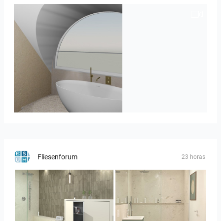
J._Stadtmuller-Koops_Staphorst_badkamer_TEGELS-3
Fliesenforum
23 horas