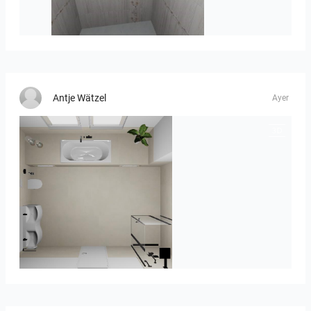
Daniela_Onova_pastel_7-01
Antje Wätzel
Ayer
Seidel Master