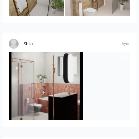
Panorama-01
Bild_1
Shila
Ayer
Jorik_en_Laure_10723-02