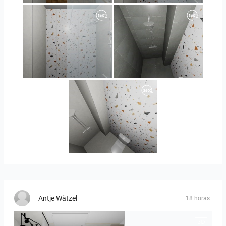
Orlando_kanect_4-01
Banya2_2-01
Banya2_1-01
Antje Wätzel
18 horas