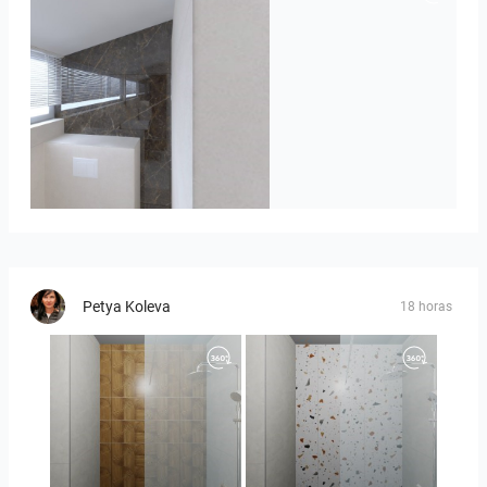
Badkamerhuis
Petya Koleva
18 horas
Orlando_kanect_1-01
Orlando_kanect_3-01