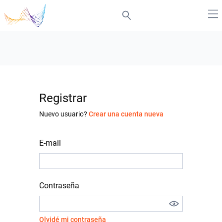
Registrar
Nuevo usuario?
Crear una cuenta nueva
E-mail
Contraseña
Olvidé mi contraseña