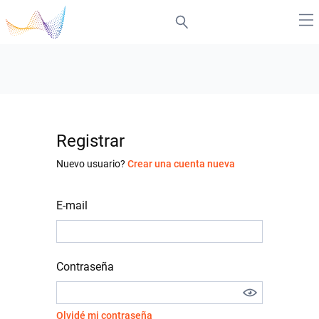
Registrar
Nuevo usuario?
Crear una cuenta nueva
E-mail
Contraseña
Olvidé mi contraseña