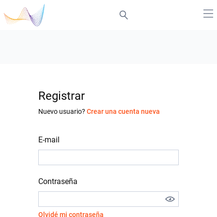
Registrar
Nuevo usuario?
Crear una cuenta nueva
E-mail
Contraseña
Olvidé mi contraseña