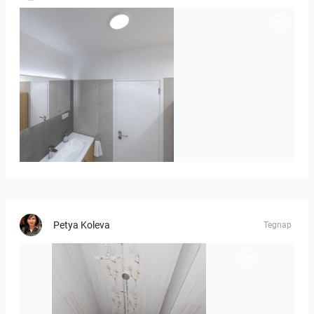
Róža-05
Petya Koleva
Tegnap