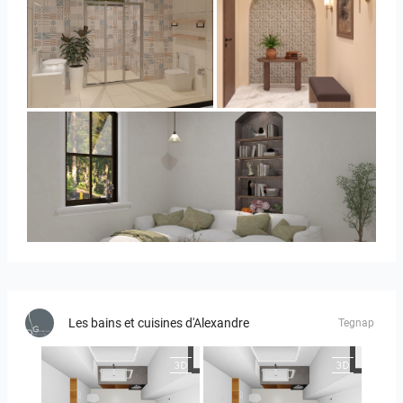
Collen_Bathroom
AISYA_HALLWAY
RAMIZAH_LIVING ROOM
Les bains et cuisines d'Alexandre
Tegnap