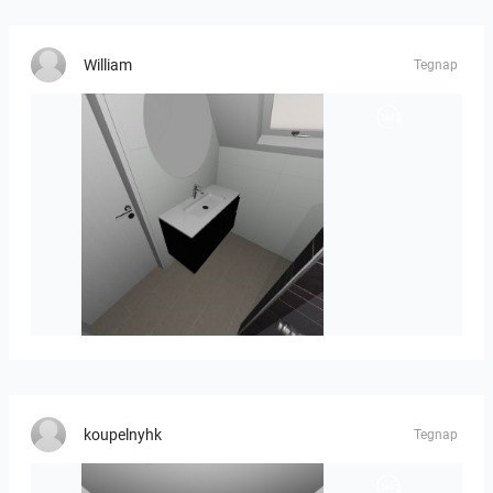
William
Tegnap
Mesman_meubel-01
koupelnyhk
Tegnap