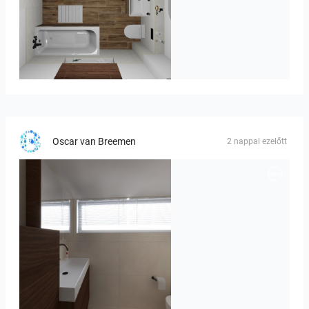
Kreideweiß
Oscar van Breemen
2 nappal ezelőtt
Badkamerhuis