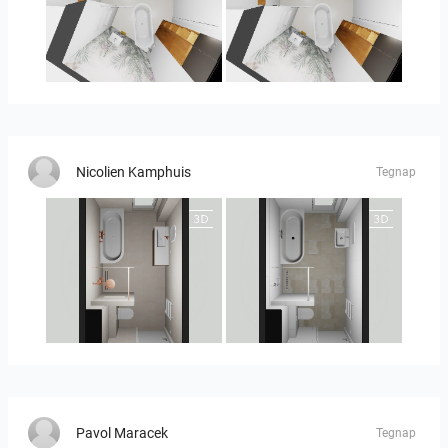
MOULIN
MOULIN 2
Nicolien Kamphuis
Tegnap
25-5010 bnr. 90
25-5010 bnr 90
Pavol Maracek
Tegnap