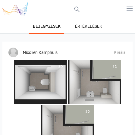
BEJEGYZÉSEK
ÉRTÉKELÉSEK
Nicolien Kamphuis
9 órája
25-5004 bnr. 05
25-5004 bnr. 05