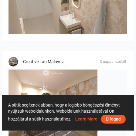
Bild_2
Creative Lab Malaysia
3 nappal ezelőtt
A sütik segítenek abban, hogy a legjobb böngészési élményt
nyújtsuk weboldalunkon. Weboldalunk használatával Ön
hozzájárul a sütik használatához.
Learn More
Elfogad
PIKA_DINING_AREA