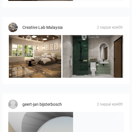
Creative Lab Malaysia
2 nappal ezelőtt
YUSMAN_BEDROOM
KHAI_BATHROOM
geert-jan bijsterbosch
2 nappal ezelőtt