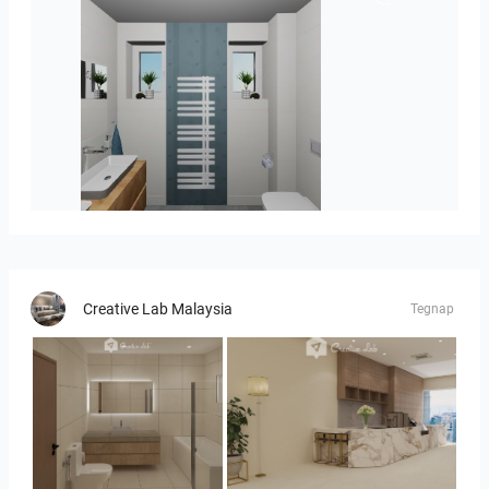
koupelna-01
Creative Lab Malaysia
Tegnap
UMI_BATHROOM
SARAH SAE_RETAIL