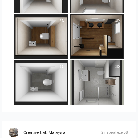
25-5004 bnr. 44
25-5004 bnr. 44
25-5018 bnr. 100
25-5018 bnr. 100
23-030409 bnr. 10
23-030409 bnr. 10
Creative Lab Malaysia
2 nappal ezelőtt