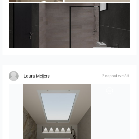
Collen_Bathroom
Laura Meijers
2 nappal ezelőtt