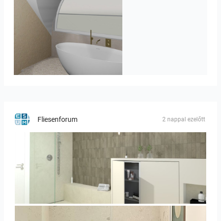
J._Stadtmuller-Koops_Staphorst_badkamer_TEGELS-3
Fliesenforum
2 nappal ezelőtt
Bild_3