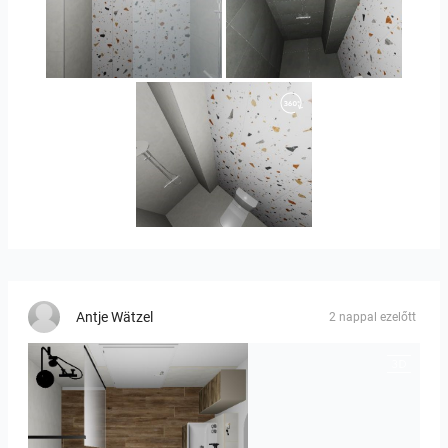
Orlando_kanect_4-01
Banya2_2-01
Banya2_1-01
Antje Wätzel
2 nappal ezelőtt