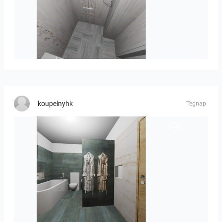
Liliya_Stoyanova-01
koupelnyhk
Tegnap
koupelna-01