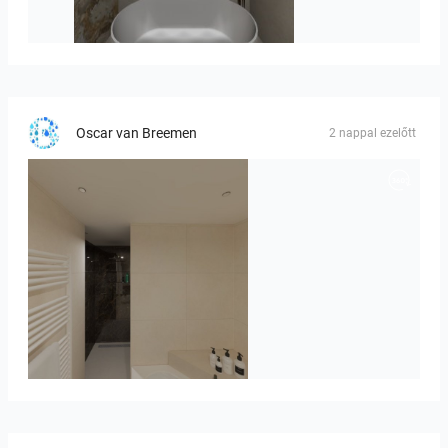
Hofman_J-01
Oscar van Breemen
2 nappal ezelőtt
Badkamerhuis