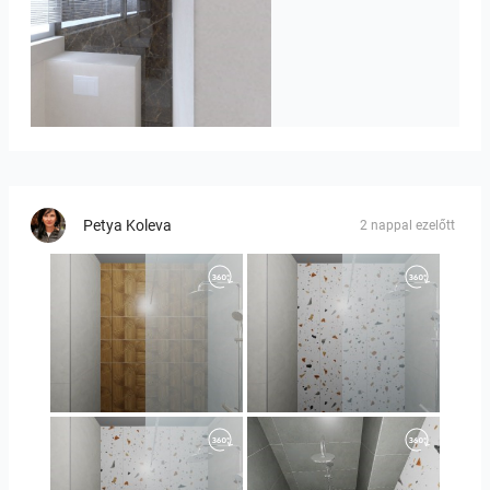
Badkamerhuis
Petya Koleva
2 nappal ezelőtt
Orlando_kanect_1-01
Orlando_kanect_3-01