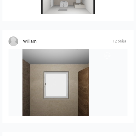
25-5004 bnr. 05
William
12 órája
Groot-03