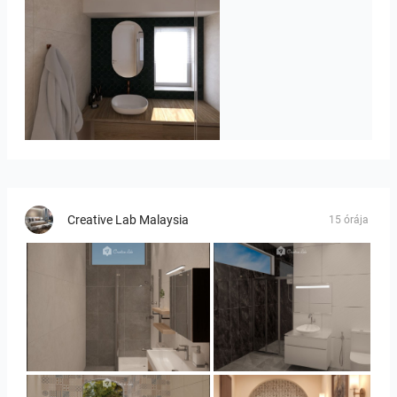
Badkamerhuis
Creative Lab Malaysia
15 órája
Collen_Bathroom
Collen_Bathroom