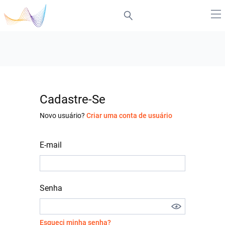
Cadastre-Se
Novo usuário?
Criar uma conta de usuário
E-mail
Senha
Esqueci minha senha?