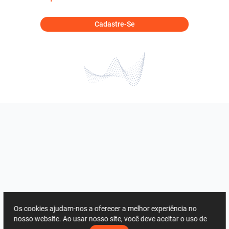
Cadastre-Se
Os cookies ajudam-nos a oferecer a melhor experiência no
nosso website. Ao usar nosso site, você deve aceitar o uso de