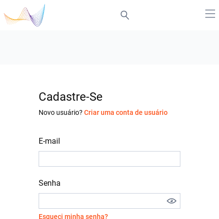
Cadastre-Se
Novo usuário?
Criar uma conta de usuário
E-mail
Senha
Esqueci minha senha?