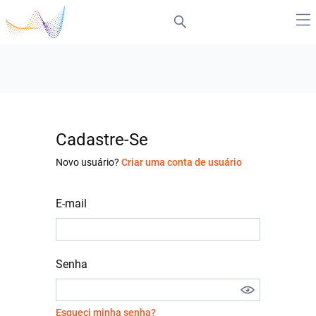
Cadastre-Se
Novo usuário?
Criar uma conta de usuário
E-mail
Senha
Esqueci minha senha?