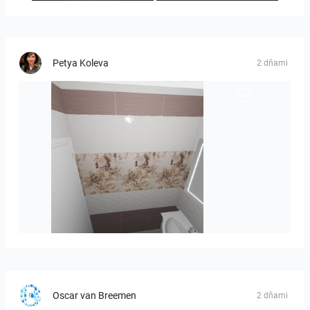
Petya Koleva
2 dňami
viola_brown-01
Oscar van Breemen
2 dňami