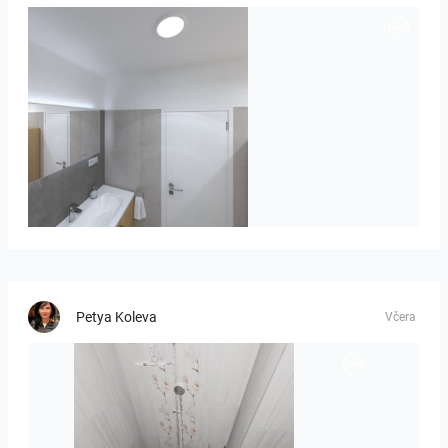
Róža-05
Petya Koleva
Včera