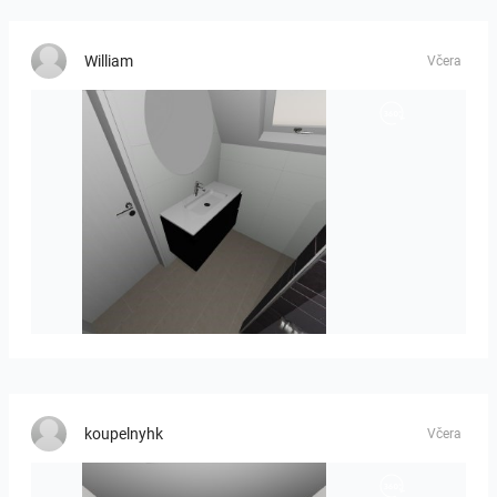
William
Včera
Mesman_meubel-01
koupelnyhk
Včera