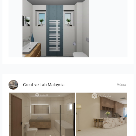
koupelna-01
Creative Lab Malaysia
Včera
UMI_BATHROOM
SARAH SAE_RETAIL