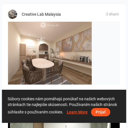
Creative Lab Malaysia
3 dňami
PIKA_DINING_AREA
Súbory cookies nám pomáhajú ponúkať na našich webových
stránkach tie najlepšie skúsenosti. Používaním našich stránok
Fliesenforum
3 dňami
súhlasíte s používaním cookies.
Learn More
Prijať