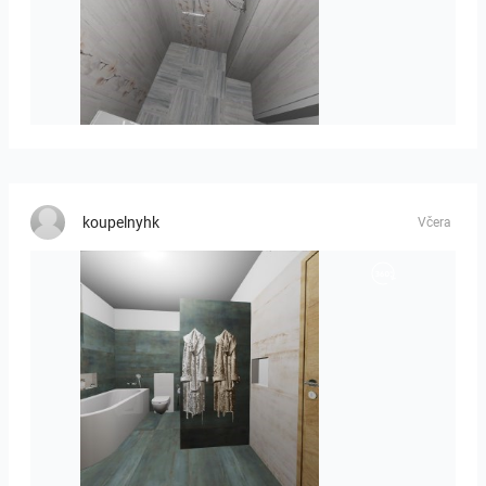
Liliya_Stoyanova-01
koupelnyhk
Včera
koupelna-01