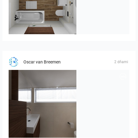
Kreideweiß
Oscar van Breemen
2 dňami
Badkamerhuis