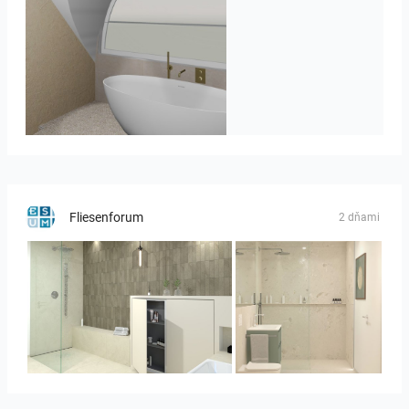
J._Stadtmuller-Koops_Staphorst_badkamer_TEGELS-3
Fliesenforum
2 dňami
Bild_3
Bild__1