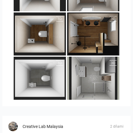
25-5004 bnr. 44
25-5004 bnr. 44
25-5018 bnr. 100
25-5018 bnr. 100
23-030409 bnr. 10
23-030409 bnr. 10
Creative Lab Malaysia
2 dňami