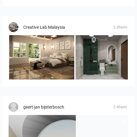
Creative Lab Malaysia
2 dňami
YUSMAN_BEDROOM
KHAI_BATHROOM
geert-jan bijsterbosch
2 dňami