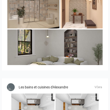
Collen_Bathroom
AISYA_HALLWAY
RAMIZAH_LIVING ROOM
Les bains et cuisines d'Alexandre
Včera