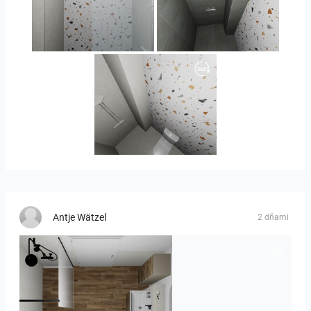
Orlando_kanect_4-01
Banya2_2-01
Banya2_1-01
Antje Wätzel
2 dňami