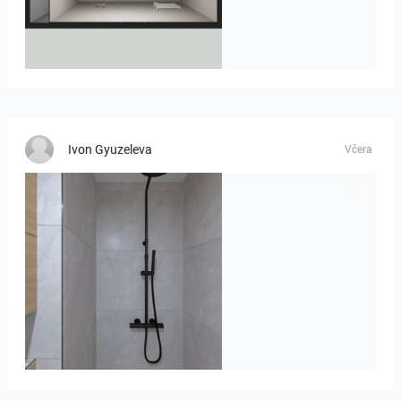
23-030409 bnr. 12
Ivon Gyuzeleva
Včera
poli_07.08-01