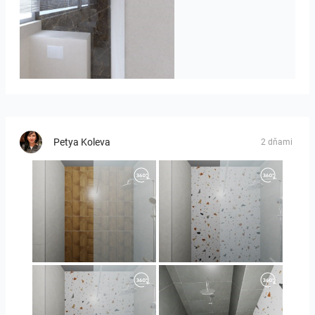
Badkamerhuis
Petya Koleva
2 dňami
Orlando_kanect_1-01
Orlando_kanect_3-01