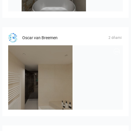
Hofman_J-01
Oscar van Breemen
2 dňami
Badkamerhuis