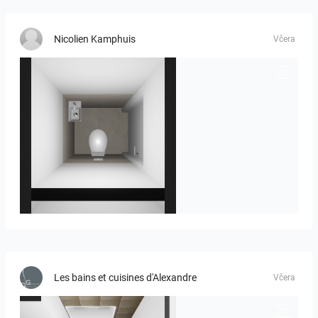
Nicolien Kamphuis
Včera
23-030409 bnr. 12
Les bains et cuisines d'Alexandre
Včera