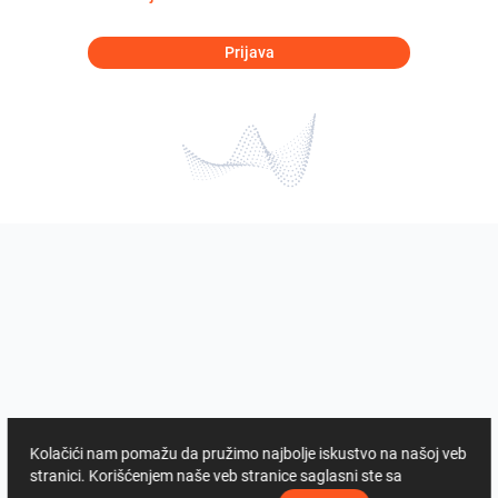
Prijava
Kolačići nam pomažu da pružimo najbolje iskustvo na našoj veb
stranici. Korišćenjem naše veb stranice saglasni ste sa