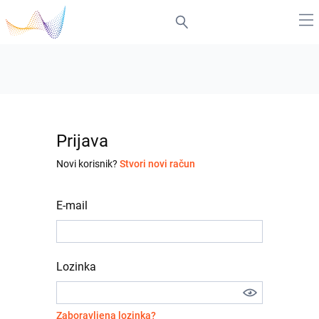
Prijava
Novi korisnik?
Stvori novi račun
E-mail
Lozinka
Zaboravljena lozinka?