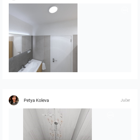
Róža-05
Petya Koleva
Jučer