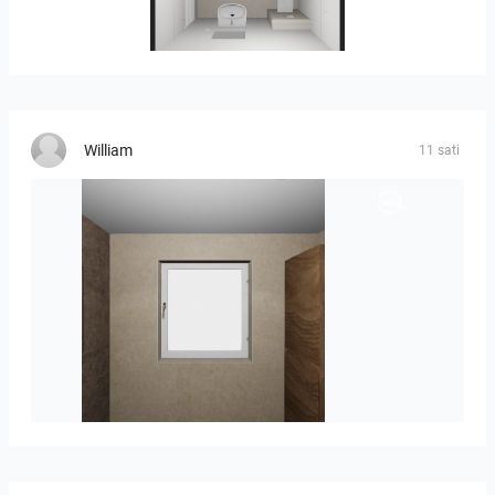
25-5004 bnr. 05
William
11 sati
Groot-03