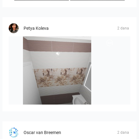
Petya Koleva
2 dana
viola_brown-01
Oscar van Breemen
2 dana