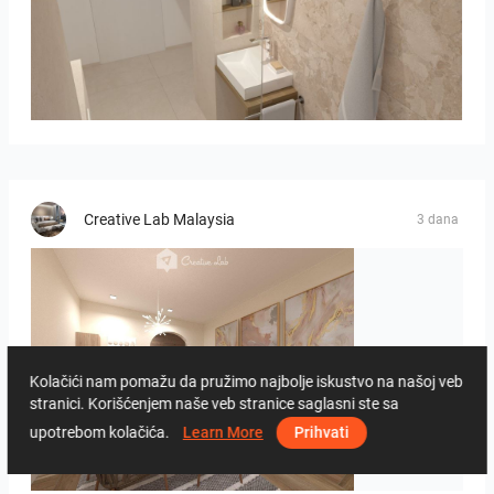
Bild_2
Creative Lab Malaysia
3 dana
Kolačići nam pomažu da pružimo najbolje iskustvo na našoj veb
stranici. Korišćenjem naše veb stranice saglasni ste sa
upotrebom kolačića.
Learn More
Prihvati
PIKA_DINING_AREA