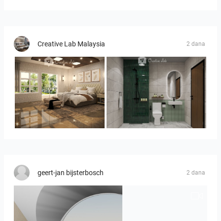
Creative Lab Malaysia
2 dana
YUSMAN_BEDROOM
KHAI_BATHROOM
geert-jan bijsterbosch
2 dana