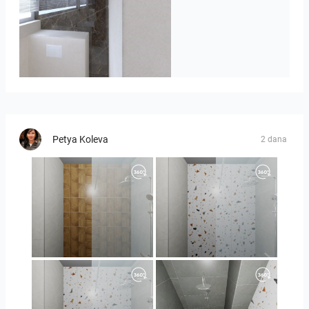
Badkamerhuis
Petya Koleva
2 dana
Orlando_kanect_1-01
Orlando_kanect_3-01