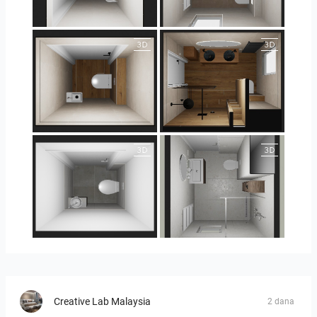
25-5004 bnr. 44
25-5004 bnr. 44
25-5018 bnr. 100
25-5018 bnr. 100
23-030409 bnr. 10
23-030409 bnr. 10
Creative Lab Malaysia
2 dana