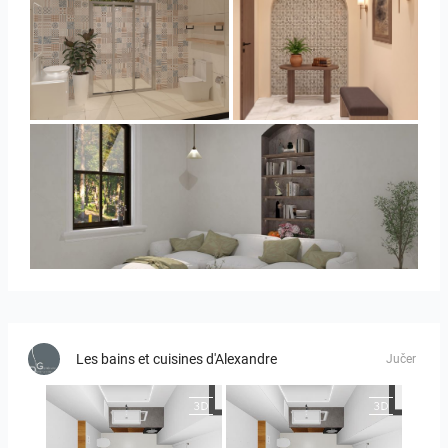
Collen_Bathroom
AISYA_HALLWAY
RAMIZAH_LIVING ROOM
Les bains et cuisines d'Alexandre
Jučer