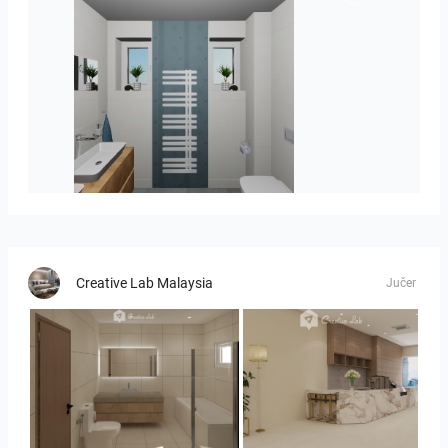
koupelna-01
Creative Lab Malaysia
Jučer
UMI_BATHROOM
SARAH SAE_RETAIL