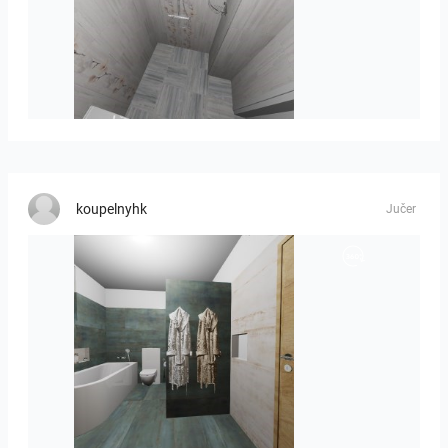
Liliya_Stoyanova-01
koupelnyhk
Jučer
koupelna-01