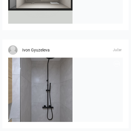
23-030409 bnr. 12
Ivon Gyuzeleva
Jučer
poli_07.08-01