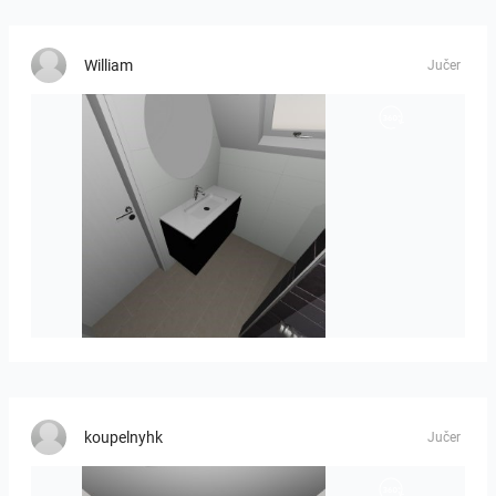
William
Jučer
Mesman_meubel-01
koupelnyhk
Jučer