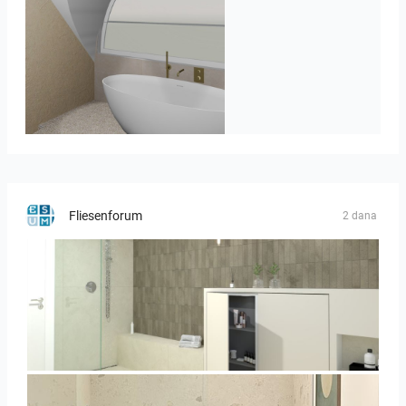
J._Stadtmuller-Koops_Staphorst_badkamer_TEGELS-3
Fliesenforum
2 dana
Bild_3