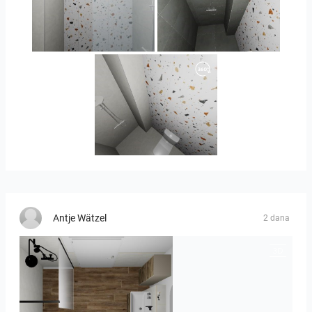
Orlando_kanect_4-01
Banya2_2-01
Banya2_1-01
Antje Wätzel
2 dana