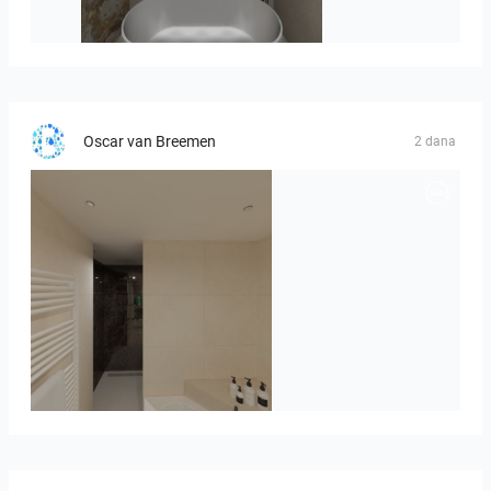
Hofman_J-01
Oscar van Breemen
2 dana
Badkamerhuis