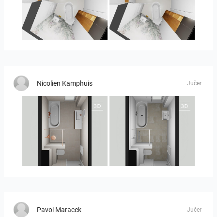
MOULIN
MOULIN 2
Nicolien Kamphuis
Jučer
25-5010 bnr. 90
25-5010 bnr 90
Pavol Maracek
Jučer