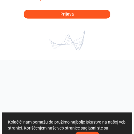
Prijava
Kolačići nam pomažu da pružimo najbolje iskustvo na našoj veb
stranici. Korišćenjem naše veb stranice saglasni ste sa