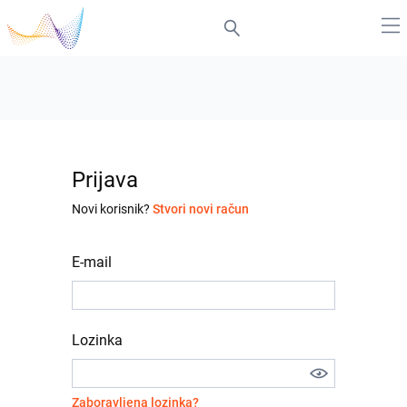
Prijava
Novi korisnik?
Stvori novi račun
E-mail
Lozinka
Zaboravljena lozinka?