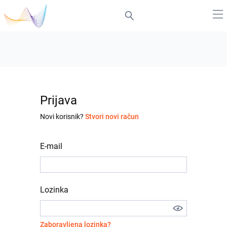
Prijava
Novi korisnik?
Stvori novi račun
E-mail
Lozinka
Zaboravljena lozinka?