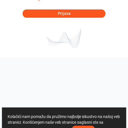
Prijava
Kolačići nam pomažu da pružimo najbolje iskustvo na našoj veb
stranici. Korišćenjem naše veb stranice saglasni ste sa