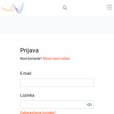
Prijava
Novi korisnik?
Stvori novi račun
E-mail
Lozinka
Zaboravljena lozinka?