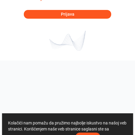
Prijava
Kolačići nam pomažu da pružimo najbolje iskustvo na našoj veb
stranici. Korišćenjem naše veb stranice saglasni ste sa