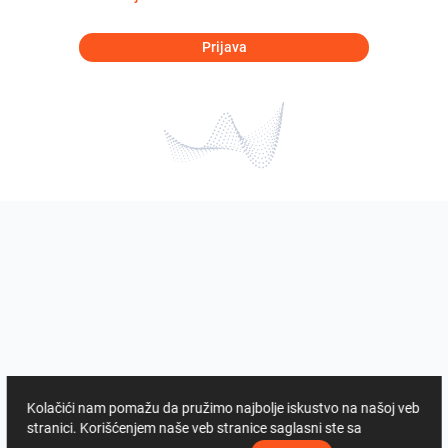
Prijava
Kolačići nam pomažu da pružimo najbolje iskustvo na našoj veb
stranici. Korišćenjem naše veb stranice saglasni ste sa