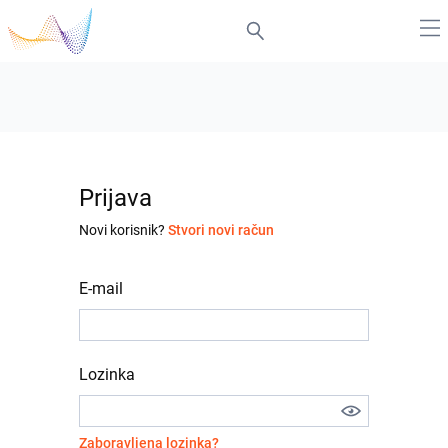
Prijava
Novi korisnik?
Stvori novi račun
E-mail
Lozinka
Zaboravljena lozinka?