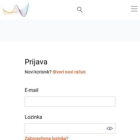
Prijava
Novi korisnik?
Stvori novi račun
E-mail
Lozinka
Zaboravljena lozinka?