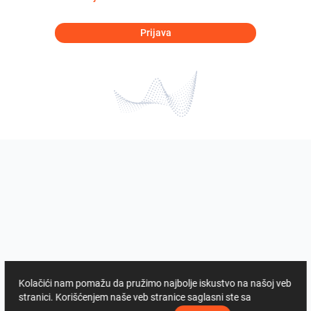
Prijava
Kolačići nam pomažu da pružimo najbolje iskustvo na našoj veb
stranici. Korišćenjem naše veb stranice saglasni ste sa